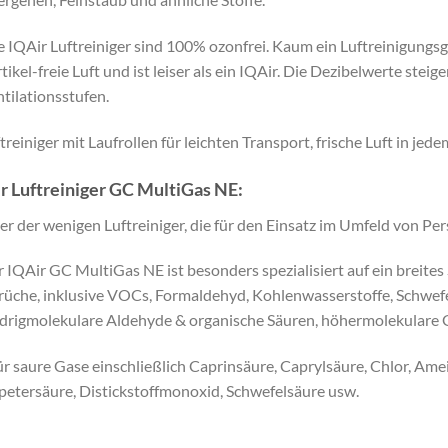
e IQAir Luftreiniger sind 100% ozonfrei. Kaum ein Luftreinigung
tikel-freie Luft und ist leiser als ein IQAir. Die Dezibelwerte stei
tilationsstufen.
treiniger mit Laufrollen für leichten Transport, frische Luft in jed
r Luftreiniger GC MultiGas NE:
er der wenigen Luftreiniger, die für den Einsatz im Umfeld von Per
 IQAir GC MultiGas NE ist besonders spezialisiert auf ein breit
üche, inklusive VOCs, Formaldehyd, Kohlenwasserstoffe, Schwefe
drigmolekulare Aldehyde & organische Säuren, höhermolekulare G
ür
saure
Gase
einschließlich
Caprinsäure
,
Caprylsäure
,
Chlor
,
Amei
petersäure
,
Distickstoffmonoxid
,
Schwefelsäure
u
sw
.