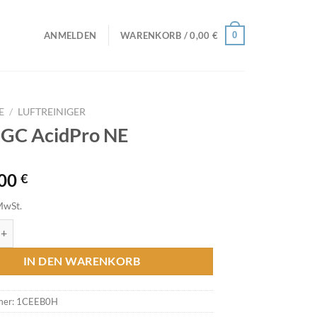
0
ANMELDEN
WARENKORB /
0,00
€
E
/
LUFTREINIGER
 GC AcidPro NE
,00
€
MwSt.
AcidPro NE Menge
IN DEN WARENKORB
mer:
1CEEB0H