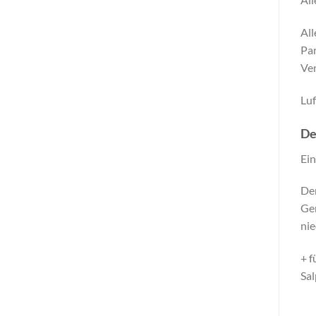
All
Par
Ven
Luf
De
Ein
Der
Ger
nie
+
f
Sal