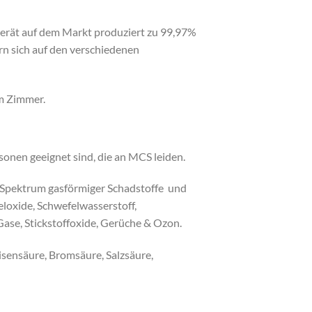
sgerät auf dem Markt produziert zu 99,97%
gern sich auf den verschiedenen
em Zimmer.
sonen geeignet sind, die an MCS leiden.
es Spektrum gasförmiger Schadstoffe und
loxide, Schwefelwasserstoff,
ase, Stickstoffoxide, Gerüche & Ozon.
sensäure
,
Bromsäure
,
Salzsäure
,