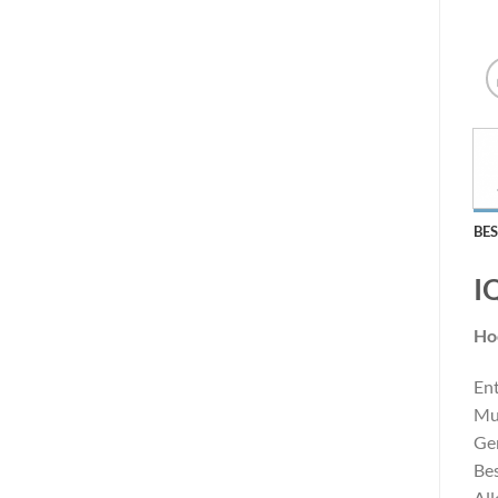
BE
I
Hoc
Ent
Mul
Ger
Bes
All