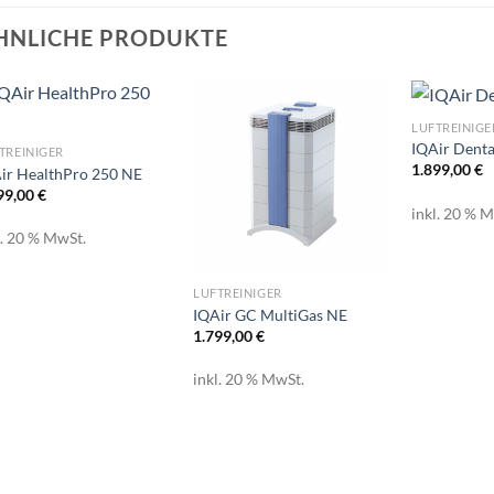
HNLICHE PRODUKTE
LUFTREINIGE
IQAir Denta
TREINIGER
1.899,00
€
ir HealthPro 250 NE
99,00
€
inkl. 20 % 
l. 20 % MwSt.
LUFTREINIGER
IQAir GC MultiGas NE
1.799,00
€
inkl. 20 % MwSt.