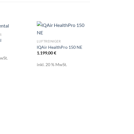
R
l
LUFTREINIGER
lQAir HealthPro 150 NE
1.199,00
€
MwSt.
inkl. 20 % MwSt.
LUFTREINIGER
IQAir GC ChemiSor
1.899,00
€
inkl. 20 % MwSt.