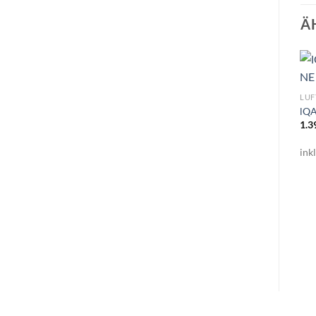
Ä
LUF
lQA
1.3
ink