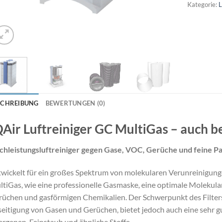
Kategorie:
L
SCHREIBUNG
BEWERTUNGEN (0)
QAir Luftreiniger GC MultiGas – auch b
hleistungsluftreiniger gegen Gase, VOC, Gerüche und feine Pa
wickelt für ein großes Spektrum von molekularen Verunreinigung
tiGas, wie eine professionelle Gasmaske, eine optimale Molekularf
üchen und gasförmigen Chemikalien. Der Schwerpunkt des Filters
eitigung von Gasen und Gerüchen, bietet jedoch auch eine sehr gu
ergenen, Feinstaub und ähnliche Stoffe.