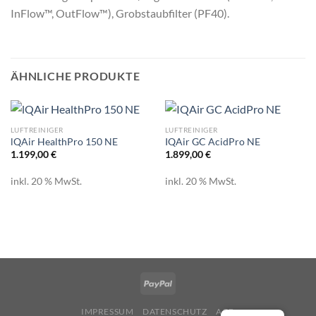
InFlow™, OutFlow™), Grobstaubfilter (PF40).
ÄHNLICHE PRODUKTE
LUFTREINIGER
LUFTREINIGER
lQAir HealthPro 150 NE
IQAir GC AcidPro NE
1.199,00
€
1.899,00
€
inkl. 20 % MwSt.
inkl. 20 % MwSt.
IMPRESSUM
DATENSCHUTZ
AGB