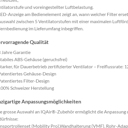
tilatorstufe und voreingestellter Luftbelastung.
LED-Anzeige am Bedienelement zeigt an, wann welcher Filter erse
Auswahl zwischen 5 Ventilatorstufen mit einer maximalen Luftför
Fernbedienung im Lieferumfang inbegriffen.
rvorragende Qualität
3 Jahre Garantie
Stabiles ABS-Gehäuse (geruchsfrei)
Starker, für Dauerbetrieb zertifizierter Ventilator – Freiflussrate:
Patentiertes Gehäuse-Design
Patentiertes Filter-Design
100% Schweizer Herstellung
nzigartige Anpassungsmöglichkeiten
e grosse Auswahl an IQAir®-Zubehör ermöglicht die Anpassung d
ürfnisse:
nsportrollenset (Mobility Pro),Wandhalterung (VMF), Rohr-Adapt