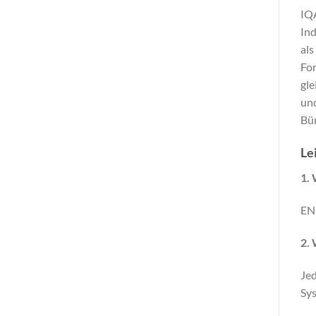
IQ
In
als
For
gle
un
Bür
Le
1. 
EN1
2. 
Jed
Sys