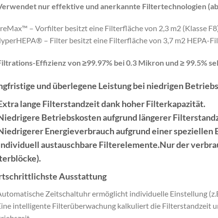
Verwendet nur effektive und anerkannte Filtertechnologien (a
reMax™ – Vorfilter besitzt eine Filterfläche von 2,3 m2 (Klasse F8)
yperHEPA® – Filter besitzt eine Filterfläche von 3,7 m2 HEPA-F
Filtrations-Effizienz von ≥99.97% bei 0.3 Mikron und ≥ 99.5% selb
ngfristige und überlegene Leistung bei niedrigen Betrieb
 Extra lange Filterstandzeit dank hoher Filterkapazität.
 Niedrigere Betriebskosten aufgrund längerer Filterstand
 Niedrigerer Energieverbrauch aufgrund einer speziellen 
 Individuell austauschbare Filterelemente.Nur der verbra
lterblöcke).
rtschrittlichste Ausstattung
Automatische Zeitschaltuhr ermöglicht individuelle Einstellung (z
Eine intelligente Filterüberwachung kalkuliert die Filterstandzeit
riebszeit,