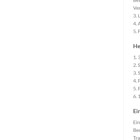
Ven
3. 
4. 
5. 
He
1. 
2. 
3. 
4. 
5. 
6. 
Ei
Ein
Bed
Tra