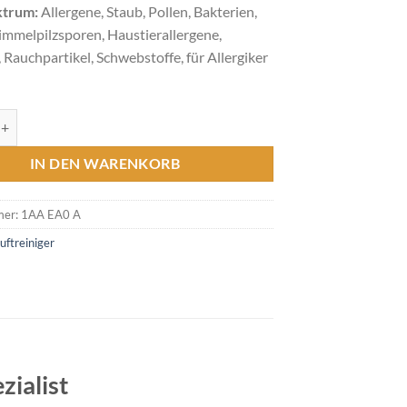
ktrum:
Allergene, Staub, Pollen, Bakterien,
himmelpilzsporen, Haustierallergene,
 Rauchpartikel, Schwebstoffe, für Allergiker
thPro 100 NE Menge
IN DEN WARENKORB
mer:
1AA EA0 A
uftreiniger
zialist