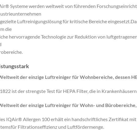
Air® Systeme werden weltweit von führenden Forschungseinric
dustrieunternehmen
 gezielte Luftreinigungslösung für kritische Bereiche eingesetzt.
m die
iche hervorragende Technologie zur Reduktion von luftgetragen
d
obereiche.
istungsstark
Weltweit der einzige Luftreiniger für Wohnbereiche, dessen HEP
822 ist der strengste Test für HEPA Filter, die in Krankenhäuse
Weltweit der einzige Luftreiniger für Wohn- und Bürobereiche, de
es IQAir® Allergen 100 erhält ein handschriftliches Zertifikat mi
temsfür Filtrationseffizienz und Luftfördermenge.