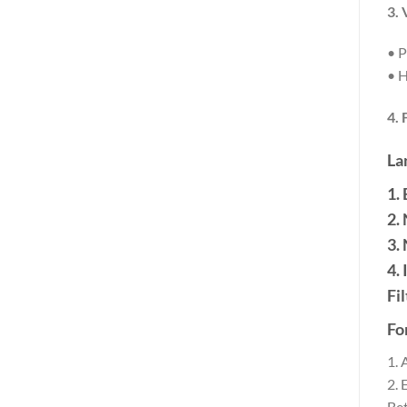
3. 
• P
• H
4. 
La
1.
2.
3.
4.
Fi
Fo
1. 
2. 
Bet