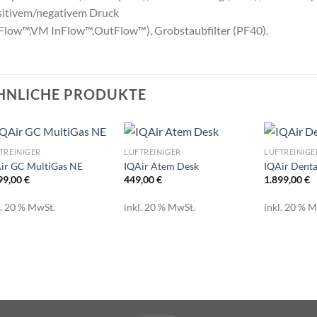
sitivem/negativem Druck
Flow™,VM InFlow™,OutFlow™), Grobstaubfilter (PF40).
HNLICHE PRODUKTE
TREINIGER
LUFTREINIGER
LUFTREINIGE
ir GC MultiGas NE
IQAir Atem Desk
IQAir Denta
99,00
€
449,00
€
1.899,00
€
l. 20 % MwSt.
inkl. 20 % MwSt.
inkl. 20 % 