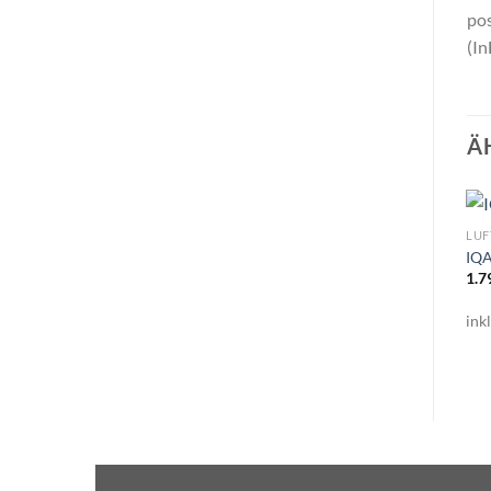
po
(In
Ä
LUF
IQA
1.7
ink