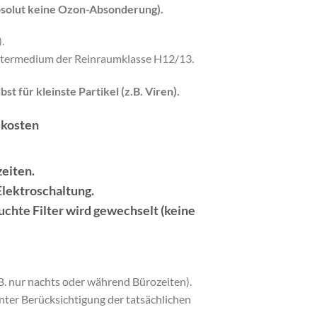
bsolut keine Ozon-Absonderung).
.
iltermedium der Reinraumklasse H12/13.
st für kleinste Partikel (z.B. Viren).
skosten
zeiten.
Elektroschaltung.
uchte Filter wird gewechselt (keine
.B. nur nachts oder während Bürozeiten).
 unter Berücksichtigung der tatsächlichen