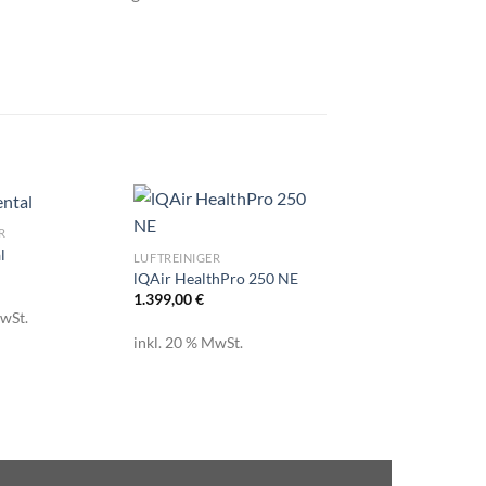
R
LUFTREINIGER
l
IQAir GC AcidPro 
LUFTREINIGER
1.899,00
€
lQAir HealthPro 250 NE
1.399,00
€
MwSt.
inkl. 20 % MwSt.
inkl. 20 % MwSt.