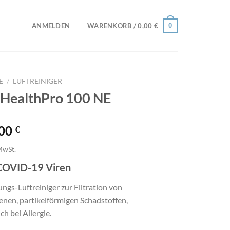
0
ANMELDEN
WARENKORB /
0,00
€
E
/
LUFTREINIGER
 HealthPro 100 NE
,00
€
MwSt.
COVID-19 Viren
ngs-Luftreiniger zur Filtration von
enen, partikelförmigen Schadstoffen,
ch bei Allergie.